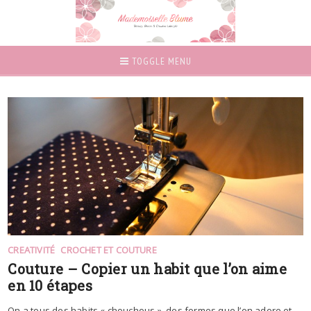
TOGGLE MENU
CREATIVITÉ
CROCHET ET COUTURE
Couture – Copier un habit que l’on aime
en 10 étapes
On a tous des habits « chouchous », des formes que l’on adore et