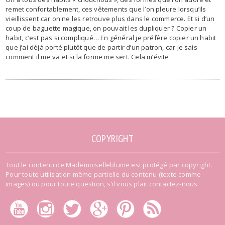
remet confortablement, ces vêtements que l’on pleure lorsqu’ils
vieillissent car on ne les retrouve plus dans le commerce. Et si d’un
coup de baguette magique, on pouvait les dupliquer ? Copier un
habit, c’est pas si compliqué… En général je préfère copier un habit
que j’ai déjà porté plutôt que de partir d’un patron, car je sais
comment il me va et si la forme me sert. Cela m’évite
COPYRIGHT
Tout le contenu de Mademoiselleblume est protégé par copyright.
Pour toute utilisation même partielle du contenu (texte comme
images) ou pour toute question, s’il vous plait contactez-nous.