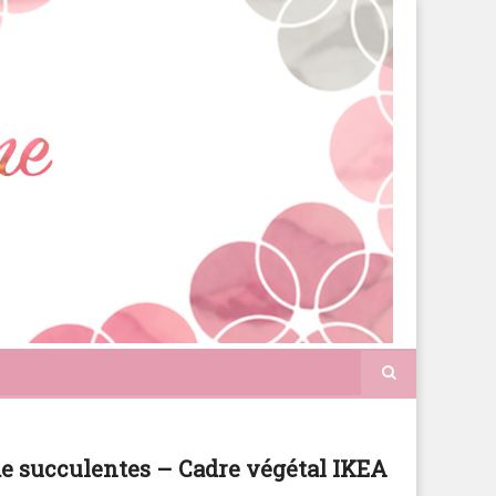
e succulentes – Cadre végétal IKEA