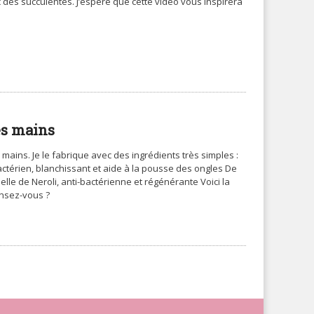
c des succulentes. J’espère que cette vidéo vous inspirera
es mains
mains. Je le fabrique avec des ingrédients très simples :
ctérien, blanchissant et aide à la pousse des ongles De
tielle de Neroli, anti-bactérienne et régénérante Voici la
ensez-vous ?