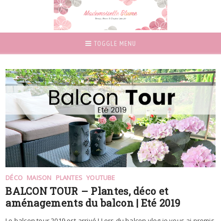
TOGGLE MENU
DÉCO
MAISON
PLANTES
YOUTUBE
BALCON TOUR – Plantes, déco et
aménagements du balcon | Eté 2019
Le balcon tour 2019 est arrivé ! Lors du balcon vlog je vous ai promis