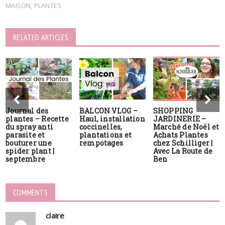
MAISON
,
PLANTES
RELATED ARTICLES
Journal des
BALCON VLOG –
SHOPPING
plantes – Recette
Haul, installation
JARDINERIE –
du spray anti
coccinelles,
Marché de Noël et
parasite et
plantations et
Achats Plantes
bouturer une
rempotages
chez Schilliger |
spider plant |
Avec La Route de
septembre
Ben
COMMENTS
claire