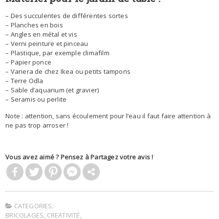
– Des succulentes de différentes sortes
– Planches en bois
– Angles en métal et vis
– Verni peinture et pinceau
– Plastique, par exemple climafilm
– Papier ponce
– Variera de chez Ikea ou petits tampons
– Terre Odla
– Sable d’aquarium (et gravier)
– Seramis ou perlite
Note : attention, sans écoulement pour l’eau il faut faire attention à
ne pas trop arroser !
Vous avez aimé ? Pensez à Partagez votre avis !
CATEGORIES:
BRICOLAGES
,
CREATIVITÉ
,