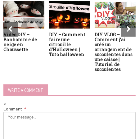
Vidéo DIY –
DIY – Comment
DIY VLOG –
Bonhomme de
faire une
Comment j’ai
neige en
citrouille
créé un
Chaussette
d’Halloween |
arrangement de
Tuto halloween
succulentes dans
une caisse |
Tutoriel de
succulentes
WRITE A COMMENT
<
Comment
*