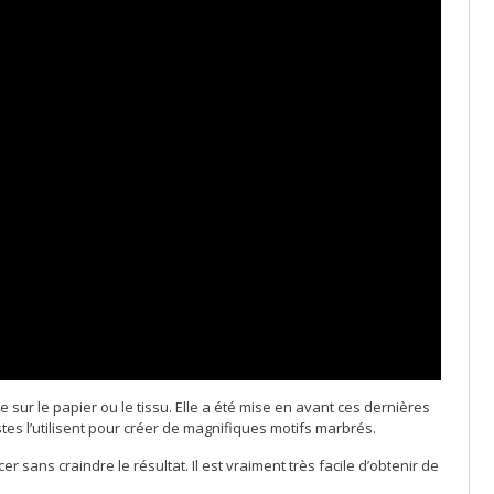
 sur le papier ou le tissu. Elle a été mise en avant ces dernières
stes l’utilisent pour créer de magnifiques motifs marbrés.
er sans craindre le résultat. Il est vraiment très facile d’obtenir de