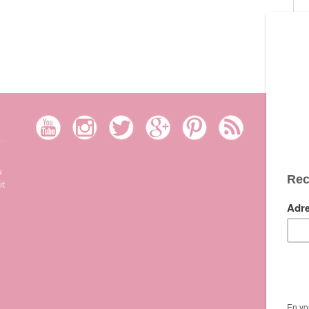
S
u
r
it
p
m
C
p
c
P
c
n