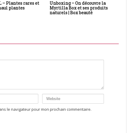
– Plantes rares et
Unboxing – On découvre la
DI
aul plantes
Myrtilla Box et ses produits
des
naturels | Box beauté
Can
dans le navigateur pour mon prochain commentaire.