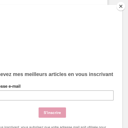
DISCLAIMER
auf mention, les produits sont achetés par moi-mêmes. Je
eçoit parfois des articles à tester ou une rémunération
our des bannières et affiliations, je vous donne toujours
on propre et honnête avis.
ertains des liens sont des liens affiliés. L’affiliation me
ermet, en cas d’achat, de toucher une toute petite
ommission de la part du vendeur.
our vous offrir une meilleure expérience utilisateur et un
ontenu gratuit, ce site utilise des cookies. Voir également
otre politique de confidentialité
.