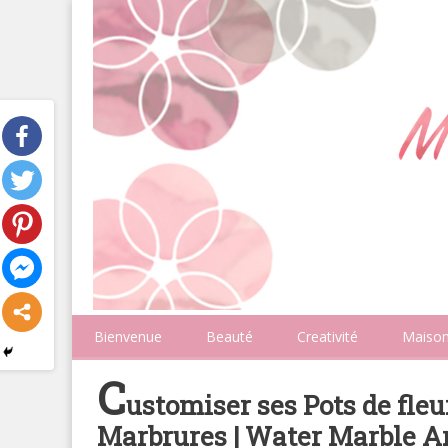
Bienvenue
Beauté
Creativité
Maiso
C
ustomiser ses Pots de fleu
Marbrures | Water Marble A