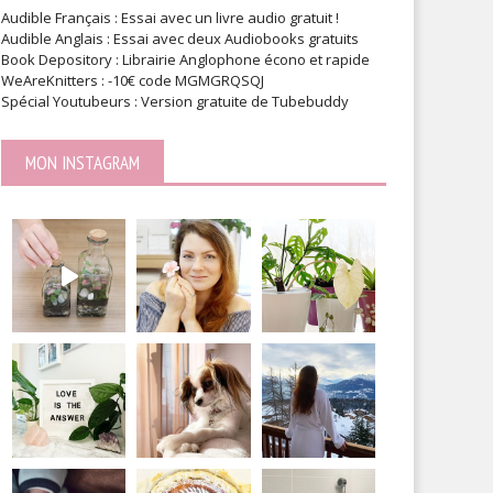
Y Yankee Candle – LUSH dans
DIY Agenda – Faire des
Audible Français : Essai avec un livre audio gratuit !
 jarres de bougies Yankee
intercalaires en papier cadeau
Audible Anglais : Essai avec deux Audiobooks gratuits
dle | Tutoriel de recyclage
Personnaliser son agenda
Book Depository : Librairie Anglophone écono et rapide
WeAreKnitters : -10€ code MGMGRQSQJ
Spécial Youtubeurs : Version gratuite de Tubebuddy
MON INSTAGRAM