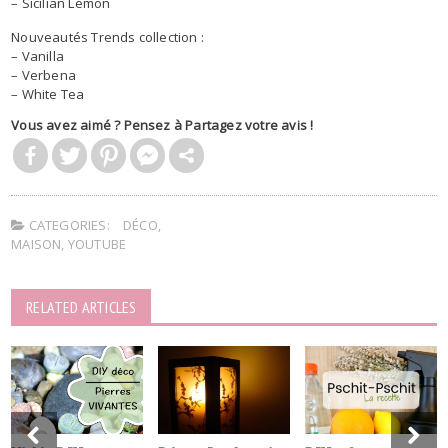
– Sicilian Lemon
Nouveautés Trends collection :
– Vanilla
– Verbena
– White Tea
Vous avez aimé ? Pensez à Partagez votre avis !
CATEGORIES:
DÉCO
,
MAISON
,
YOUTUBE
RELATED ARTICLES