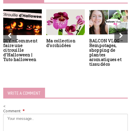
DIY – Comment
Ma collection
BALCON VLOG –
faire une
d’orchidées
Rempotages,
citrouille
shopping de
d’Halloween |
plantes
Tuto halloween
aromatiques et
tissu déco
WRITE A COMMENT
<
Comment
*