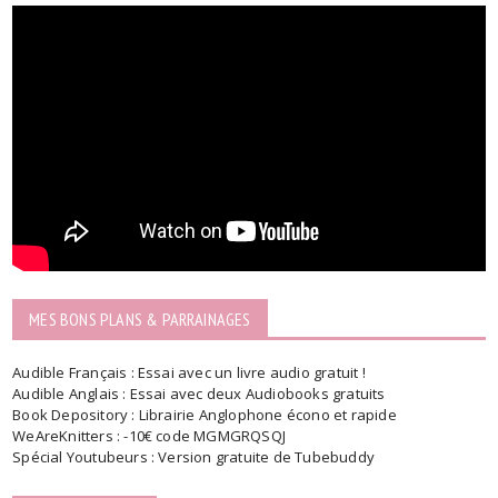
MES BONS PLANS & PARRAINAGES
Audible Français : Essai avec un livre audio gratuit !
Audible Anglais : Essai avec deux Audiobooks gratuits
Book Depository : Librairie Anglophone écono et rapide
WeAreKnitters : -10€ code MGMGRQSQJ
Spécial Youtubeurs : Version gratuite de Tubebuddy