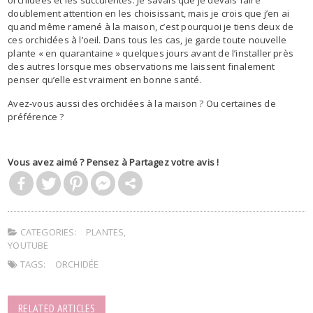
orchidées et les succulentes. Je savais que je devais faire
doublement attention en les choisissant, mais je crois que j’en ai
quand même ramené à la maison, c’est pourquoi je tiens deux de
ces orchidées à l’oeil. Dans tous les cas, je garde toute nouvelle
plante « en quarantaine » quelques jours avant de l’installer près
des autres lorsque mes observations me laissent finalement
penser qu’elle est vraiment en bonne santé.
Avez-vous aussi des orchidées à la maison ? Ou certaines de
préférence ?
Vous avez aimé ? Pensez à Partagez votre avis !
CATEGORIES:
PLANTES
,
YOUTUBE
TAGS:
ORCHIDÉE
RELATED ARTICLES