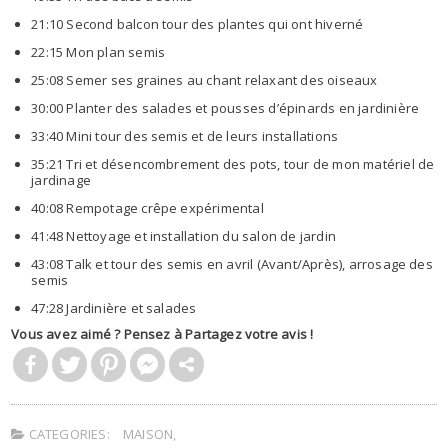
21:10 Second balcon tour des plantes qui ont hiverné
22:15 Mon plan semis
25:08 Semer ses graines au chant relaxant des oiseaux
30:00 Planter des salades et pousses d’épinards en jardinière
33:40 Mini tour des semis et de leurs installations
35:21 Tri et désencombrement des pots, tour de mon matériel de
jardinage
40:08 Rempotage crêpe expérimental
41:48 Nettoyage et installation du salon de jardin
43:08 Talk et tour des semis en avril (Avant/Après), arrosage des
semis
47:28 Jardinière et salades
Vous avez aimé ? Pensez à Partagez votre avis !
CATEGORIES:
MAISON
,