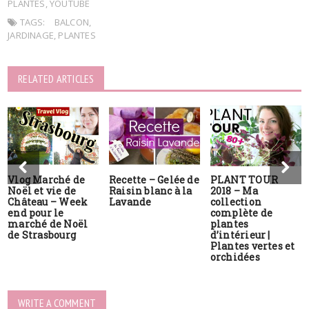
PLANTES
,
YOUTUBE
TAGS:
BALCON
,
JARDINAGE
,
PLANTES
RELATED ARTICLES
Vlog Marché de
Recette – Gelée de
PLANT TOUR
Noël et vie de
Raisin blanc à la
2018 – Ma
Château – Week
Lavande
collection
end pour le
complète de
marché de Noël
plantes
de Strasbourg
d’intérieur |
Plantes vertes et
orchidées
WRITE A COMMENT