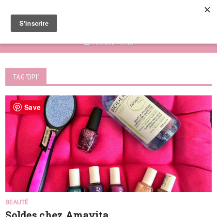
TOGGLE MENU
TAG "OPI"
Save
BEAUTÉ
Soldes chez Amavita