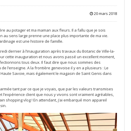
20 mars 2018
re au potager et ma maman aux fleurs. Il a fallu que je sois
een au sens large prenne une place plus importante de ma vie.
rdinage est une histoire de famille.
credi dernier à l’inauguration après travaux du Botanic de Ville-la-
ur cette inauguration et nous avons passé un excellent moment,
ectionnons tous deux. Il faut dire que nous sommes des
de l’enseigne. A la frontière genevoise il y en a plusieurs : Le
ôté Haute Savoie, mais également le magasin de Saint Genis dans
 charmée tant par ce que je voyais, que par les valeurs transmises
 et l’expérience client que nous y vivons sont vraiment agréables,
hain shopping vlog ! En attendant, j’ai embarqué mon appareil
sin.