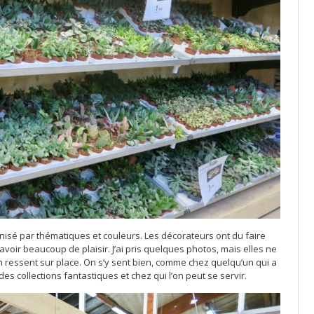
anisé par thématiques et couleurs. Les décorateurs ont du faire
oir beaucoup de plaisir. J’ai pris quelques photos, mais elles ne
on ressent sur place. On s’y sent bien, comme chez quelqu’un qui a
 des collections fantastiques et chez qui l’on peut se servir.