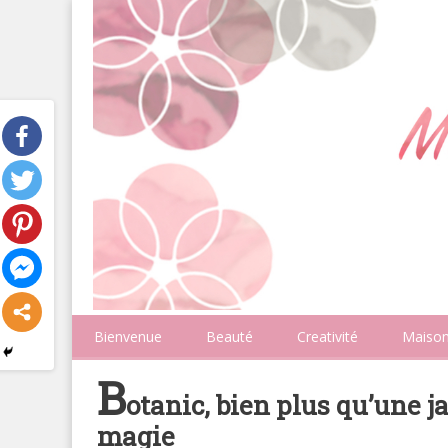
Bienvenue
Beauté
Creativité
Maiso
B
otanic, bien plus qu’une j
magie