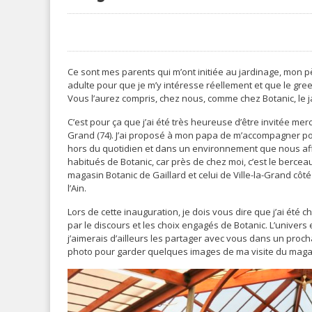
Ce sont mes parents qui m’ont initiée au jardinage, mon pè
adulte pour que je m’y intéresse réellement et que le gr
Vous l’aurez compris, chez nous, comme chez Botanic, le ja
C’est pour ça que j’ai été très heureuse d’être invitée mer
Grand (74). J’ai proposé à mon papa de m’accompagner po
hors du quotidien et dans un environnement que nous aff
habitués de Botanic, car près de chez moi, c’est le berceau 
magasin Botanic de Gaillard et celui de Ville-la-Grand c
l’Ain.
Lors de cette inauguration, je dois vous dire que j’ai été
par le discours et les choix engagés de Botanic. L’univers
j’aimerais d’ailleurs les partager avec vous dans un proc
photo pour garder quelques images de ma visite du maga