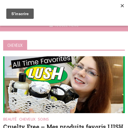
TOGGLE MENU
CHEVEUX
BEAUTÉ
CHEVEUX
SOINS
Cruelty Free – Mes produits favoris LUSH