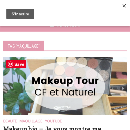
TOGGLE MENU
TAG "MAQUILLAGE"
Save
BEAUTÉ
MAQUILLAGE
YOUTUBE
Makeup bio – Je vous montre ma